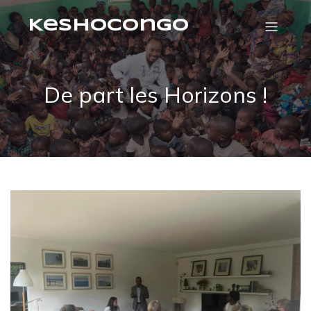
KeshoCongo
De part les Horizons !