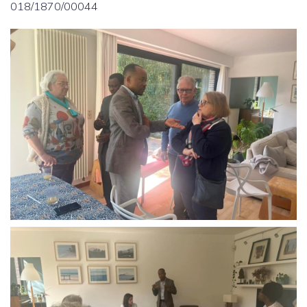
018/1870/00044